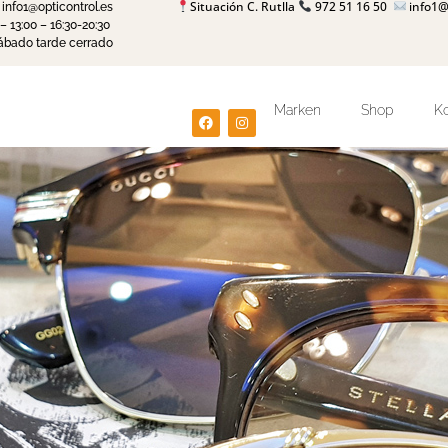
Situación C. Rutlla
972 51 16 50
info1@
info1@opticontrol.es
– 13:00 – 16:30-20:30
ábado tarde cerrado
Marken
Shop
Ko