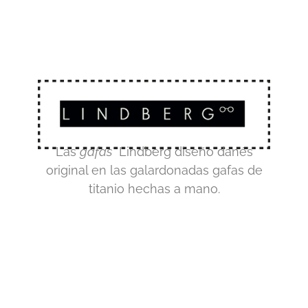
Las
gafas
Lindberg diseño danés
original en las galardonadas gafas de
titanio hechas a mano.